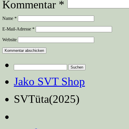
Kommentar
*
Name
*
E-Mail-Adresse
*
Website
Suchen
nach:
Jako SVT Shop
SVTüta(2025)