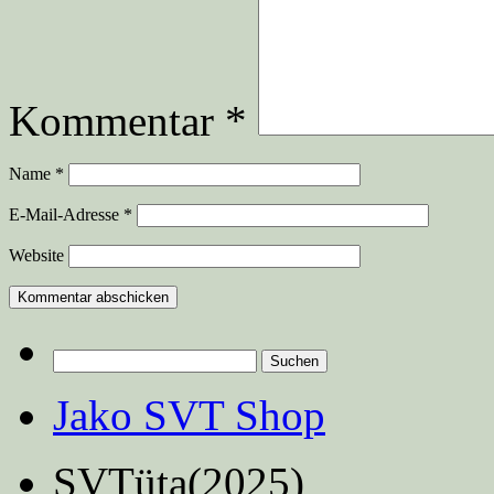
Kommentar
*
Name
*
E-Mail-Adresse
*
Website
Suchen
nach:
Jako SVT Shop
SVTüta(2025)