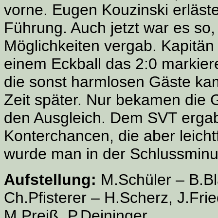
vorne. Eugen Kouzinski erläst
Führung. Auch jetzt war es so
Möglichkeiten vergab. Kapitä
einem Eckball das 2:0 markier
die sonst harmlosen Gäste ka
Zeit später. Nur bekamen die
den Ausgleich. Dem SVT ergabe
Konterchancen, die aber leich
wurde man in der Schlussminut
Aufstellung:
M.Schüler – B.Bl
Ch.Pfisterer – H.Scherz, J.Frie
M.Preiß, P.Deininger