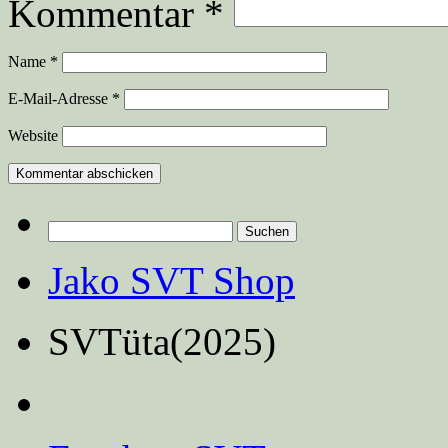
Kommentar
*
Name
*
E-Mail-Adresse
*
Website
Suchen
nach:
Jako SVT Shop
SVTüta(2025)