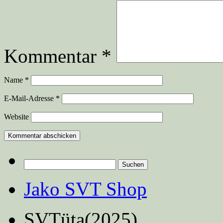
Kommentar
*
Name
*
E-Mail-Adresse
*
Website
Suchen
nach:
Jako SVT Shop
SVTüta(2025)