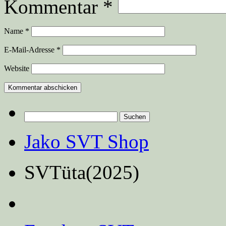
Kommentar
*
Name
*
E-Mail-Adresse
*
Website
Suchen
nach:
Jako SVT Shop
SVTüta(2025)