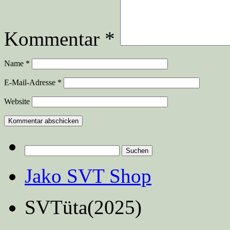
Kommentar
*
Name
*
E-Mail-Adresse
*
Website
Suchen
nach:
Jako SVT Shop
SVTüta(2025)