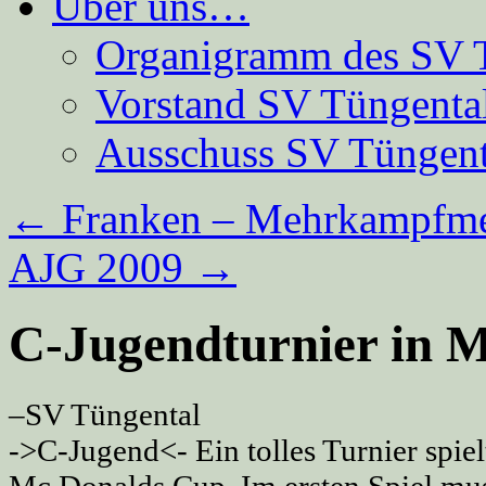
Über uns…
Organigramm des SV 
Vorstand SV Tüngenta
Ausschuss SV Tüngent
←
Franken – Mehrkampfmei
AJG 2009
→
C-Jugendturnier in M
–SV Tüngental
->C-Jugend<- Ein tolles Turnier spie
Mc Donalds Cup. Im ersten Spiel mus