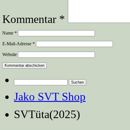
Kommentar
*
Name
*
E-Mail-Adresse
*
Website
Suchen
nach:
Jako SVT Shop
SVTüta(2025)