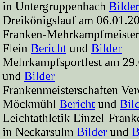
in Untergruppenbach
Bilde
Dreikönigslauf am 06.01.
Franken-Mehrkampfmeisters
Flein
Bericht
und
Bilder
Mehrkampfsportfest am 29.
und
Bilder
Frankenmeisterschaften Ve
Möckmühl
Bericht
und
Bil
Leichtathletik Einzel-Fran
in Neckarsulm
Bilder
und
B