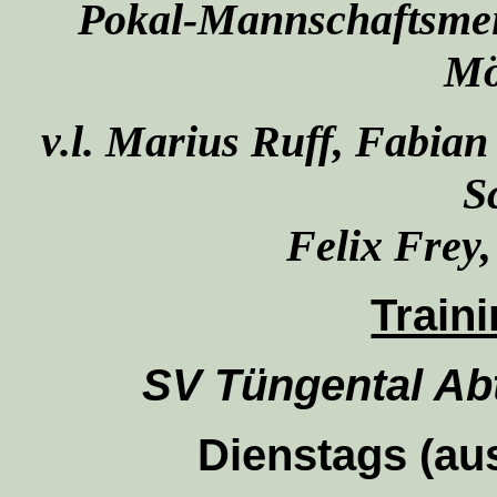
Pokal-Mannschaftsmeis
Mö
v.l. Marius Ruff, Fabia
S
Felix Frey
Train
SV Tüngental Abt
Dienstags (aus