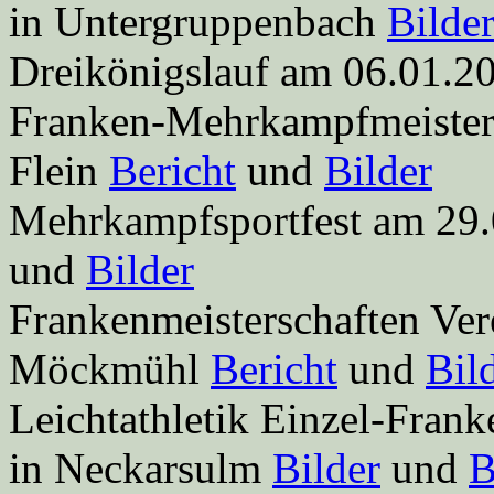
in Untergruppenbach
Bilde
Dreikönigslauf am 06.01.
Franken-Mehrkampfmeisters
Flein
Bericht
und
Bilder
Mehrkampfsportfest am 29.
und
Bilder
Frankenmeisterschaften Ve
Möckmühl
Bericht
und
Bil
Leichtathletik Einzel-Fran
in Neckarsulm
Bilder
und
B