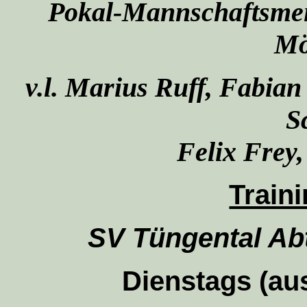
Pokal-Mannschaftsmeis
Mö
v.l. Marius Ruff, Fabia
S
Felix Frey
Train
SV Tüngental Abt
Dienstags (aus